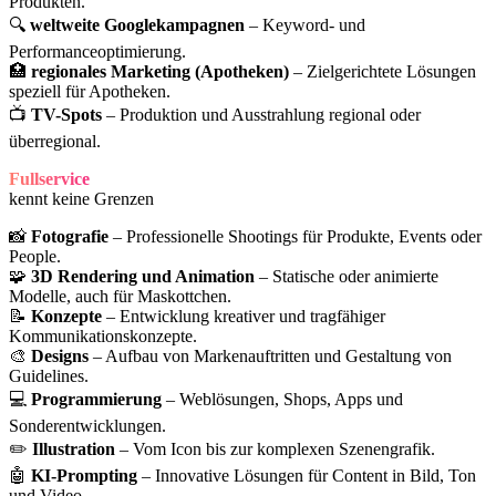
Produkten.
🔍
weltweite Googlekampagnen
– Keyword- und
Performanceoptimierung.
🏥
regionales Marketing (Apotheken)
– Zielgerichtete Lösungen
speziell für Apotheken.
📺
TV-Spots
– Produktion und Ausstrahlung regional oder
überregional.
Fullservice
kennt keine Grenzen
📸
Fotografie
– Professionelle Shootings für Produkte, Events oder
People.
🧩
3D Rendering und Animation
– Statische oder animierte
Modelle, auch für Maskottchen.
📝
Konzepte
– Entwicklung kreativer und tragfähiger
Kommunikationskonzepte.
🎨
Designs
– Aufbau von Markenauftritten und Gestaltung von
Guidelines.
💻
Programmierung
– Weblösungen, Shops, Apps und
Sonderentwicklungen.
✏️
Illustration
– Vom Icon bis zur komplexen Szenengrafik.
🤖
KI-Prompting
– Innovative Lösungen für Content in Bild, Ton
und Video.