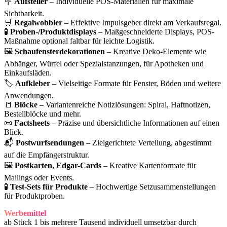
🪧
Aufsteller
– Individuelle POS-Materialien für maximale
Sichtbarkeit.
🛒
Regalwobbler
– Effektive Impulsgeber direkt am Verkaufsregal.
🧪
Proben-/Produktdisplays
– Maßgeschneiderte Displays, POS-
Maßnahme optional faltbar für leichte Logistik.
🖼️
Schaufensterdekorationen
– Kreative Deko-Elemente wie
Abhänger, Würfel oder Spezialstanzungen, für Apotheken und
Einkaufsläden.
🏷️
Aufkleber
– Vielseitige Formate für Fenster, Böden und weitere
Anwendungen.
📒
Blöcke
– Variantenreiche Notizlösungen: Spiral, Haftnotizen,
Bestellblöcke und mehr.
📜
Factsheets
– Präzise und übersichtliche Informationen auf einen
Blick.
📬
Postwurfsendungen
– Zielgerichtete Verteilung, abgestimmt
auf die Empfängerstruktur.
🖼️️
Postkarten, Edgar-Cards
– Kreative Kartenformate für
Mailings oder Events.
🧪
Test-Sets für Produkte
– Hochwertige Setzusammenstellungen
für Produktproben.
Werbemittel
ab Stück 1 bis mehrere Tausend individuell umsetzbar durch