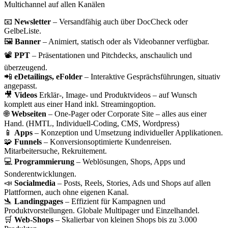
Multichannel auf allen Kanälen
📧
Newsletter
– Versandfähig auch über DocCheck oder
GelbeListe.
🖼️
Banner
– Animiert, statisch oder als Videobanner verfügbar.
📽️
PPT
– Präsentationen und Pitchdecks, anschaulich und
überzeugend.
📲
eDetailings, eFolder
– Interaktive Gesprächsführungen, situativ
angepasst.
🎥
Videos
Erklär-, Image- und Produktvideos – auf Wunsch
komplett aus einer Hand inkl. Streamingoption.
🌐
Webseiten
– One-Pager oder Corporate Site – alles aus einer
Hand. (HMTL, Individuell-Coding, CMS, Wordpress)
📱
Apps
– Konzeption und Umsetzung individueller Applikationen.
🧩
Funnels
– Konversionsoptimierte Kundenreisen.
Mitarbeitersuche, Rekruitement.
💻
Programmierung
– Weblösungen, Shops, Apps und
Sonderentwicklungen.
📣
Socialmedia
– Posts, Reels, Stories, Ads und Shops auf allen
Plattformen, auch ohne eigenen Kanal.
🛬
Landingpages
– Effizient für Kampagnen und
Produktvorstellungen. Globale Multipager und Einzelhandel.
🛒
Web-Shops
– Skalierbar von kleinen Shops bis zu 3.000