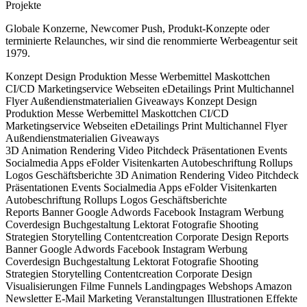
Projekte
Globale Konzerne, Newcomer Push, Produkt-Konzepte oder
terminierte Relaunches, wir sind die renommierte Werbeagentur seit
1979.
Konzept
Design
Produktion
Messe
Werbemittel
Maskottchen
CI/CD
Marketingservice
Webseiten
eDetailings
Print
Multichannel
Flyer
Außendienstmaterialien
Giveaways
Konzept
Design
Produktion
Messe
Werbemittel
Maskottchen
CI/CD
Marketingservice
Webseiten
eDetailings
Print
Multichannel
Flyer
Außendienstmaterialien
Giveaways
3D
Animation
Rendering
Video
Pitchdeck
Präsentationen
Events
Socialmedia
Apps
eFolder
Visitenkarten
Autobeschriftung
Rollups
Logos
Geschäftsberichte
3D
Animation
Rendering
Video
Pitchdeck
Präsentationen
Events
Socialmedia
Apps
eFolder
Visitenkarten
Autobeschriftung
Rollups
Logos
Geschäftsberichte
Reports
Banner
Google Adwords
Facebook
Instagram
Werbung
Coverdesign
Buchgestaltung
Lektorat
Fotografie
Shooting
Strategien
Storytelling
Contentcreation
Corporate Design
Reports
Banner
Google Adwords
Facebook
Instagram
Werbung
Coverdesign
Buchgestaltung
Lektorat
Fotografie
Shooting
Strategien
Storytelling
Contentcreation
Corporate Design
Visualisierungen
Filme
Funnels
Landingpages
Webshops
Amazon
Newsletter
E-Mail
Marketing
Veranstaltungen
Illustrationen
Effekte