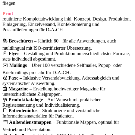
fliegen.
Print
routinierte Komplettabwicklung inkl. Konzept, Design, Produktion,
Einlagerung, Einzelversand, Konfektionierung und
Postauflieferungen für D-A-CH
📚
Broschüren
– Jährlich 60+ für alle Anwendungen, auch
multilingual mit ISO-zertifizierter Übersetzung.
📄
Flyer
– Gestaltung und Produktion unterschiedlichster Formate,
stets individuell abgestimmt.
✉️
Mailings
– Über 100 verschiedene Selfmailer, Popup- oder
Briefmailings pro Jahr für D-A-CH.
📠
Faxe
– Inklusive Versandabwicklung, Adressabgleich und
systematischer Auswertung.
📰
Magazine
– Erstellung hochwertiger Magazine für
unterschiedlichste Zielgruppen.
📖
Produktkataloge
– Auf Wunsch mit praktischer
Registerstanzung und Individualisierung.
📑
Patienteninfos
– Strukturierte und verständliche
Informationsmaterialien für Patienten.
🗂️
Außendienstmappen
– Funktionale Mappen, optimal für
Vertrieb und Präsentation.