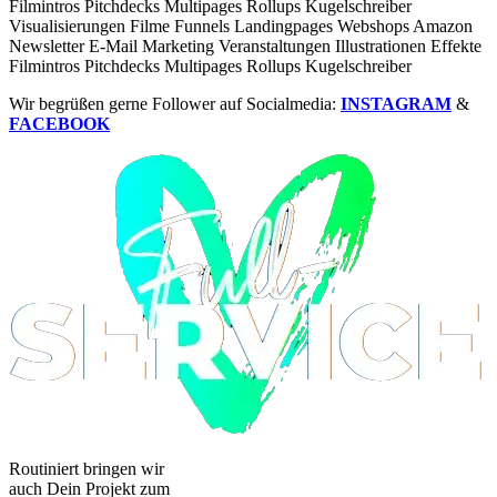
Filmintros
Pitchdecks
Multipages
Rollups
Kugelschreiber
Visualisierungen
Filme
Funnels
Landingpages
Webshops
Amazon
Newsletter
E-Mail
Marketing
Veranstaltungen
Illustrationen
Effekte
Filmintros
Pitchdecks
Multipages
Rollups
Kugelschreiber
Wir begrüßen gerne Follower auf Socialmedia:
INSTAGRAM
&
FACEBOOK
Routiniert bringen wir
auch Dein Projekt zum