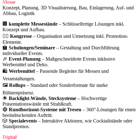
Messe
Konzept, Planung, 3D Visualisierung, Bau, Einlagerung, Auf- und
Abbau, Logistik
🏢
komplette Messestände
– Schlüsselfertige Lösungen inkl.
Konzept und Aufbau.
🧑‍⚕️
Kongresse
– Organisation und Umsetzung inkl. Promotion-
Elemente.
🏫
Schulungen/Seminare
– Gestaltung und Durchführung
individueller Events.
🎉
Event-Planung
– Maßgeschneiderte Events inklusive
Werbemittel und Deko.
🛍️
Werbemittel
– Passende Begleiter für Messen und
Veranstaltungen.
🖼️
Rollups
– Standard oder Sonderformate für starke
Bühnenpräsenz.
🌟
Backlight-Wände, Stecksysteme
– Hochwertige
Präsentationswände mit Strahlkraft.
🔵
Rundhorizont-Systeme mit Tresen
– 360°-Lösungen für einen
beeindruckenden Auftritt.
🎲
Specialevents
– Interaktive Aktionen, wie Cocktailstände oder
Standpromos.
Digital