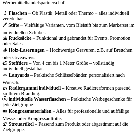
Werbemittelhandelspartnerschaft
🥤
Flaschen
– Ob Plastik, Metall oder Thermo – alles individuell
veredelbar.
🖊️
Stifte
– Vielfältige Varianten, vom Bleistift bis zum Markerset im
individuellen Schuber.
🎒
Rucksäcke
– Funktional und gebrandet für Events, Promotion
oder Sales.
🪵
Holz-Laserungen
– Hochwertige Gravuren, z.B. auf Brettchen
oder Giveaways.
🧸
Stofftiere
– Von 4 cm bis 1 Meter Größe – vollständig
individuell gestaltbar.
🪢
Lanyards
– Praktische Schlüsselbänder, personalisiert nach
Wunsch.
🧽
Radiergummi individuell
– Kreative Radiererformen passend
zu Ihrem Branding.
🚰
individuelle Wasserflaschen
– Praktische Werbegeschenke für
jede Zielgruppe.
🎟️
Kongressmaterialien
– Alles für professionelle und auffällige
Messe- oder Kongressauftritte.
🎁
Streuartikel
– Passend zum Produkt oder abgestimmt auf die
Zielgruppe.